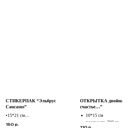
СТИКЕРПАК “Эльбрус
ОТКРЫТКА двойная “
Caucasus”
счастье…”
•15*21 см
10*15 см
•виниловый
плотность 300 гр
150
р.
110
р.