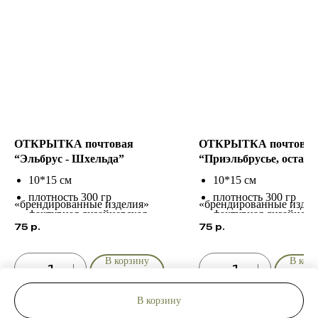
ОТКРЫТКА почтовая
ОТКРЫТКА почтовая
“Эльбрус - Шхельда”
“Приэльбрусье, остано
время”
10*15 см
10*15 см
плотность 300 гр
плотность 300 гр
«брендированные изделия»
«брендированные издел
фактурная дизайнерская
фактурная дизайнерс
75
р.
75
р.
бумага
бумага
индивидуальный дизайн в
индивидуальный диз
В корзину
В кор
разделе
разделе
В корзину