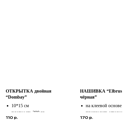
ОТКРЫТКА двойная
НАШИВКА “Elbrus 56
“Dombay”
чёрная”
10*15 см
на клеевой основе
плотность 300 гр
пригладить утюгом
110
р.
170
р.
фактурная дизайнерская
диаметр 7 см
бумага