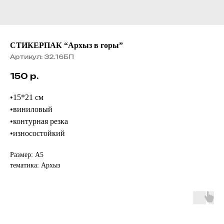
СТИКЕРПАК “Архыз в горы”
Артикул:
32.16БП
150
р.
•15*21 см
•виниловый
•контурная резка
•износостойкий
Размер: А5
тематика: Архыз