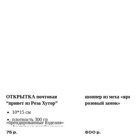
ОТКРЫТКА почтовая
шоппер из меха «ярко-
“привет из Роза Хутор”
розовый замок»
10*15 см
плотность 300 гр
«брендированные изделия»
фактурная дизайнерская
75
р.
600
р.
бумага