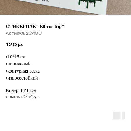
СТИКЕРПАК “Elbrus trip”
Артикул:
2.74ЭС
120
р.
•10*15 см
•виниловый
•контурная резка
•износостойкий
Размер: 10*15 см
тематика: Эльбрус