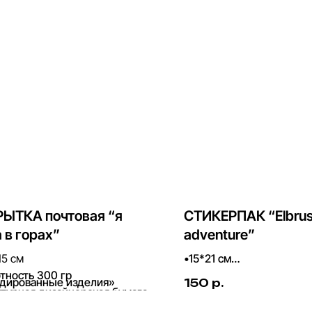
ЫТКА почтовая “я
СТИКЕРПАК “Elbru
 в горах”
adventure”
15 см
•15*21 см
тность 300 гр
•виниловый
дированные изделия»
150
р.
турная дизайнерская бумага
•контурная резка
ивидуальный дизайн в
•износостойкий