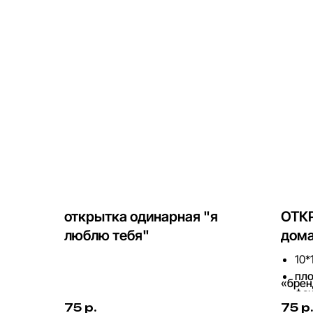
открытка одинарная "я
ОТКР
люблю тебя"
дома
10*
пло
«брен
фак
75
р.
75
р.
инд