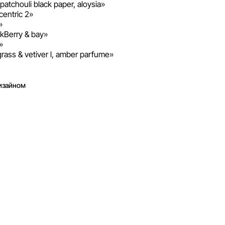
 patchouli black paper, aloysia»
centric 2»
»
kBerry & bay»
»
rass & vetiver l, amber parfume»
изайном