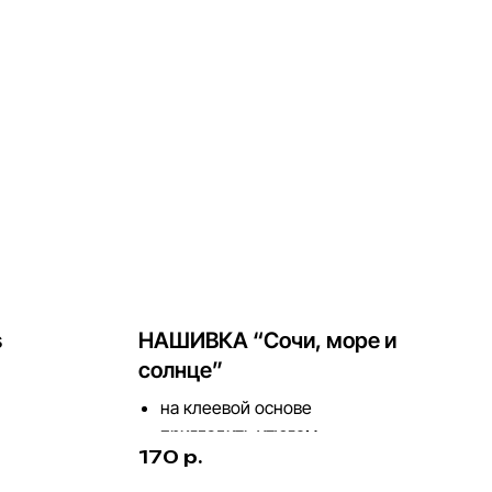
s
НАШИВКА “Сочи, море и
солнце”
на клеевой основе
пригладить утюгом
170
р.
диаметр 7 см