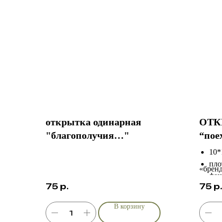
открытка одинарная
ОТК
"благополучия…"
“пое
10*
пло
«брен
фак
75
р.
75
р.
инд
В корзину