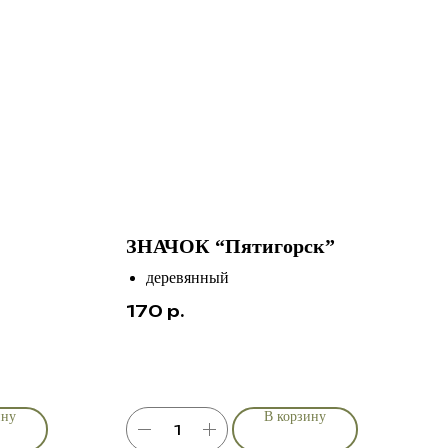
ЗНАЧОК “Пятигорск”
деревянный
ручная роспись
170
р.
цвет на выбор, после оформления
заказа подбёрем подходящий
н
изайн в
шт.
ину
В корзину