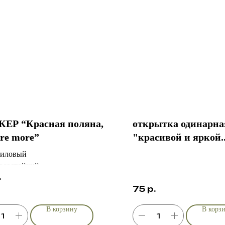
ЕР “Красная поляна,
открытка одинарна
ore more”
"красивой и яркой..
ниловый
осостойкий
.
 см
75
р.
В корзину
В корз