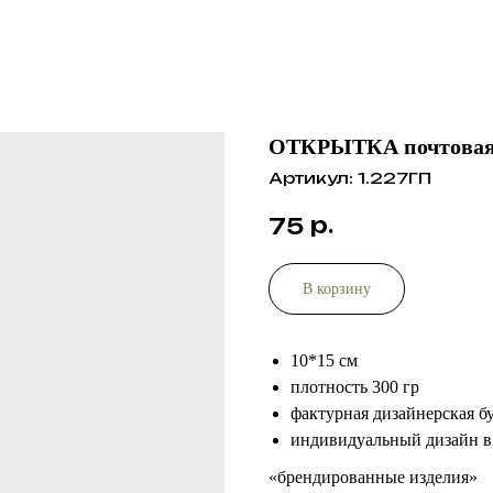
ОТКРЫТКА почтовая “
Артикул:
1.227ГП
р.
75
В корзину
10*15 см
плотность 300 гр
фактурная дизайнерская б
индивидуальный дизайн в
«брендированные изделия»