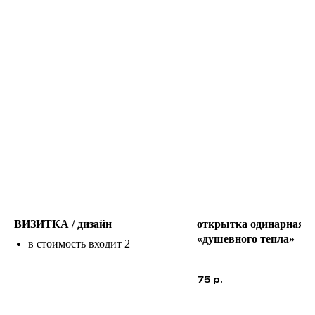
ВИЗИТКА / дизайн
открытка одинарная
«душевного тепла»
в стоимость входит 2
варианта и 2 переделки
срок изготовления 7 рабочих
75
р.
дней
от 700 р