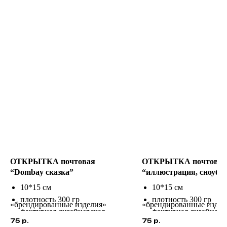
ОТКРЫТКА почтовая
ОТКРЫТКА почтовая
“Dombay сказка”
“иллюстрация, сноубо
10*15 см
10*15 см
плотность 300 гр
плотность 300 гр
«брендированные изделия»
«брендированные издел
фактурная дизайнерская
фактурная дизайнерс
75
р.
75
р.
бумага
бумага