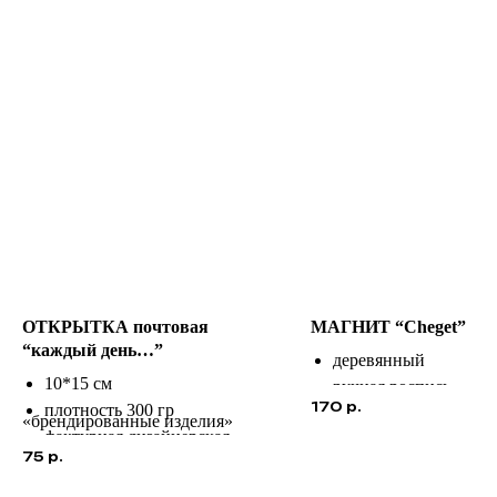
ОТКРЫТКА почтовая
МАГНИТ “Cheget”
“каждый день…”
деревянный
10*15 см
ручная роспись
170
р.
плотность 300 гр
цвет на выбор ( посл
«брендированные изделия»
фактурная дизайнерская
оформления заказа )
75
р.
бумага
индивидуальный дизайн в