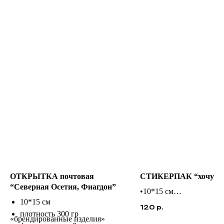
ОТКРЫТКА почтовая
СТИКЕРПАК “хочу в 
“Северная Осетия, Фиагдон”
•10*15 см
10*15 см
•виниловый
120
р.
плотность 300 гр
•контурная резка
«брендированные изделия»