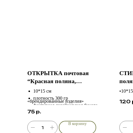
ОТКРЫТКА почтовая
СТИ
“Красная поляна,
поля
сноубордистка”
10*15 см
•10*15
плотность 300 гр
•вини
120
«брендированные изделия»
фактурная дизайнерская бумага
•конту
75
р.
индивидуальный дизайн в разделе
•изно
В корзину