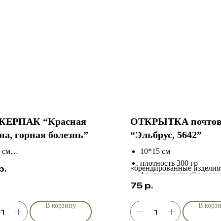
КЕРПАК “Красная
ОТКРЫТКА почтов
на, горная болезнь”
“Эльбрус, 5642”
 см
10*15 см
ловый
плотность 300 гр
р.
«брендированные изделия
рная резка
фактурная дизайнерска
75
р.
состойкий
индивидуальный дизайн
В корзину
В корз