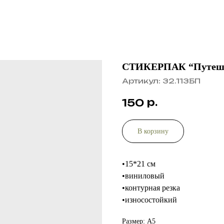
СТИКЕРПАК “Путеше
Артикул:
32.113БП
р.
150
В корзину
•15*21 см
•виниловый
•контурная резка
•износостойкий
Размер: А5