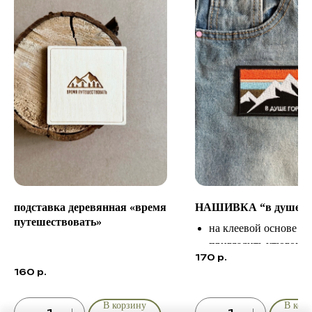
подставка деревянная «время
НАШИВКА “в душе г
путешествовать»
на клеевой основе
пригладить утюгом
170
р.
диаметр 7 см
160
р.
В корзину
В кор