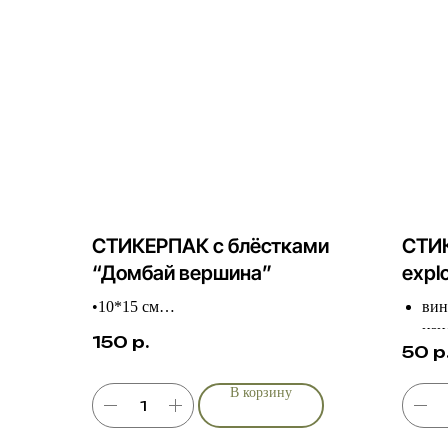
СТИКЕРПАК с блёстками
СТИК
“Домбай вершина”
expl
•10*15 см
ви
•виниловый
изн
150
р.
50
р
•контурная резка
8*8
•износостойкий
В корзину