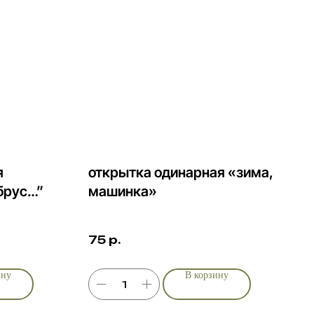
я
открытка одинарная «зима,
ьбрус…”
машинка»
75
р.
я бумага
отка дизайна
ину
В корзину
анные