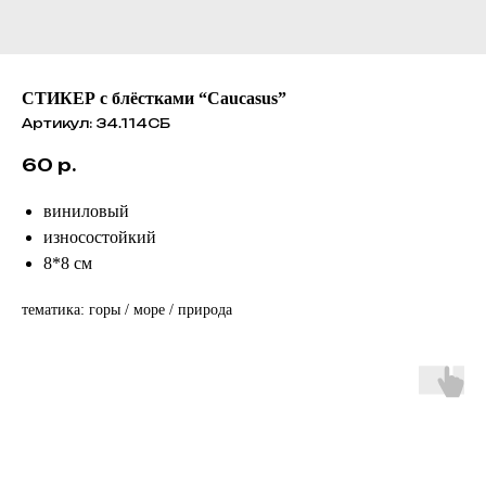
СТИКЕР с блёстками “Caucasus”
Артикул:
34.114СБ
60
р.
виниловый
износостойкий
8*8 см
тематика: горы / море / природа