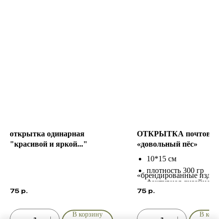
открытка одинарная
ОТКРЫТКА почтовая
"красивой и яркой..."
«довольный пёс»
10*15 см
плотность 300 гр
«брендированные издел
фактурная дизайнерс
75
р.
75
р.
бумага
индивидуальный диз
В корзину
В кор
разделе