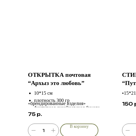
ОТКРЫТКА почтовая
СТИ
“Архыз это любовь”
“Пут
10*15 см
•15*21
плотность 300 гр
•вини
150
«брендированные изделия»
фактурная дизайнерская бумага
•конту
75
р.
индивидуальный дизайн в разделе
•изно
В корзину