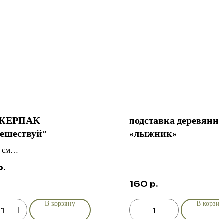
КЕРПАК
подставка деревянн
ешествуй”
«лыжник»
 см
ловый
р.
рная резка
160
р.
состойкий
В корзину
В корз