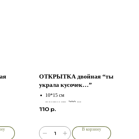
ая
ОТКРЫТКА двойная “ты
украла кусочек…”
10*15 см
плотность 300 гр
110
р.
фактурная дизайнерская бумага
индивидуальная разработка дизайна
в разделе “ брендированные
ину
В корзину
изделия “