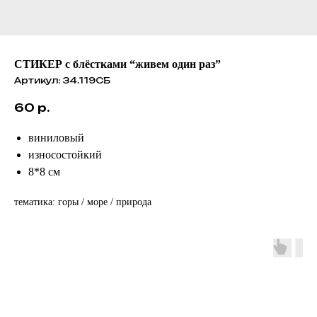
СТИКЕР с блёстками “живем один раз”
Артикул:
34.119СБ
60
р.
виниловый
износостойкий
8*8 см
тематика: горы / море / природа